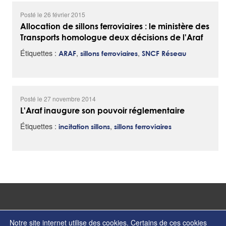
Posté le 26 février 2015
Allocation de sillons ferroviaires : le ministère des
Transports homologue deux décisions de l'Araf
Étiquettes :
,
,
ARAF
sillons ferroviaires
SNCF Réseau
Posté le 27 novembre 2014
L'Araf inaugure son pouvoir réglementaire
Étiquettes :
,
incitation sillons
sillons ferroviaires
Notre site internet utilise des cookies. Certains de ces cookies