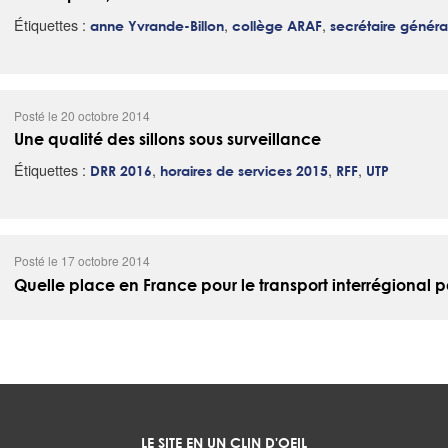
Étiquettes :
,
,
anne Yvrande-Billon
collège ARAF
secrétaire génér
Posté le 20 octobre 2014
Une qualité des sillons sous surveillance
Étiquettes :
,
,
,
DRR 2016
horaires de services 2015
RFF
UTP
Posté le 17 octobre 2014
Quelle place en France pour le transport interrégional p
LE SITE EN UN CLIN D'OEIL