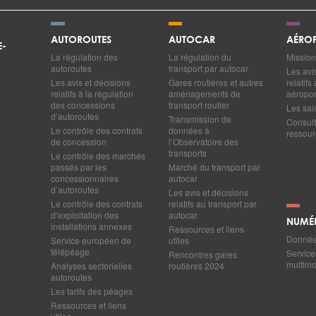
AUTOROUTES
AUTOCAR
AÉROP
E-
La régulation des
La régulation du
Mission
autoroutes
transport par autocar
Les avi
Les avis et décisions
Gares routières et autres
relatif
relatifs à la régulation
aménagements de
aéropor
des concessions
transport routier
Les sai
d’autoroutes
Transmission de
Consult
Le contrôle des contrats
données à
ressourc
de concession
l’Observatoire des
transports
Le contrôle des marchés
passés par les
Marché du transport par
concessionnaires
autocar
d’autoroutes
Les avis et décisions
Le contrôle des contrats
relatifs au transport par
d’exploitation des
autocar
NUMÉ
installations annexes
Ressources et liens
Données
Service européen de
utiles
télépéage
Service
Rencontres gares
multim
Analyses sectorielles
routières 2024
autoroutes
Les tarifs des péages
Ressources et liens