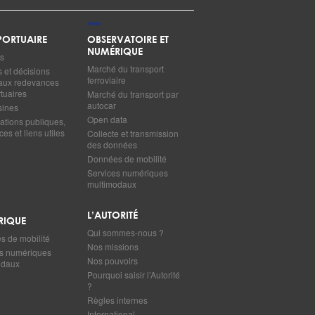
ORTUAIRE
OBSERVATOIRE ET
NUMÉRIQUE
s
Marché du transport
s et décisions
ferroviaire
s aux redevances
tuaires
Marché du transport par
autocar
sines
Open data
ations publiques,
es et liens utiles
Collecte et transmission
des données
Données de mobilité
Services numériques
multimodaux
L’AUTORITÉ
RIQUE
Qui sommes-nous ?
 de mobilité
Nos missions
s numériques
Nos pouvoirs
odaux
Pourquoi saisir l’Autorité
?
Règles internes
International