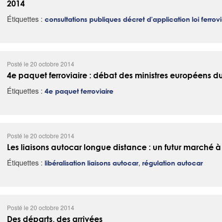
2014
Étiquettes :
consultations publiques décret d'application loi ferrov
Posté le 20 octobre 2014
4e paquet ferroviaire : débat des ministres européens du
Étiquettes :
4e paquet ferroviaire
Posté le 20 octobre 2014
Les liaisons autocar longue distance : un futur marché à
Étiquettes :
,
libéralisation liaisons autocar
régulation autocar
Posté le 20 octobre 2014
Des départs, des arrivées