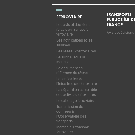
TRANSPORTS
FERROVIAIRE
PUBLICS ÎLE-D
Les avis et décisions
FRANCE
relatifs au transport
Avis et décisions
ferroviaire
Les notifications et les
saisines
Les réseaux ferroviaires
Le Tunnel sous la
Manche
Le document de
référence du réseau
La tarification de
l’infrastructure ferroviaire
La séparation comptable
des activités ferroviaires
Le cabotage ferroviaire
Transmission de
données à
l’Observatoire des
transports
Marché du transport
ferroviaire