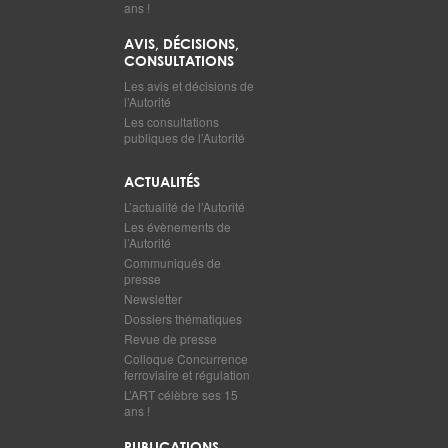
ans !
AVIS, DÉCISIONS,
CONSULTATIONS
Les avis et décisions de
l’Autorité
Les consultations
publiques de l’Autorité
ACTUALITÉS
L’actualité de l’Autorité
Les évènements de
l’Autorité
Communiqués de
presse
Newsletter
Dossiers thématiques
Revue de presse
Colloque Concurrence
ferroviaire et régulation
L’ART célèbre ses 15
ans !