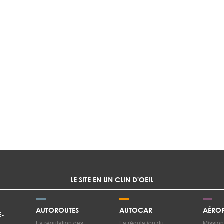
LE SITE EN UN CLIN D'OEIL
AUTOROUTES
AUTOCAR
AÉROP
E-
La régulation des
La régulation du
Mission