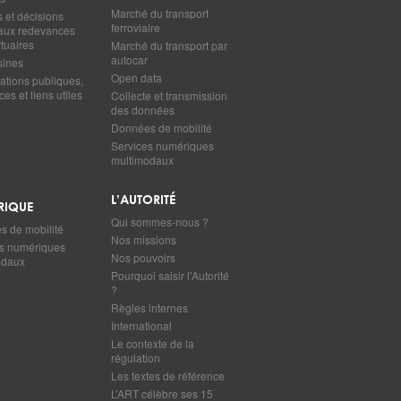
Marché du transport
s et décisions
ferroviaire
s aux redevances
tuaires
Marché du transport par
autocar
sines
Open data
ations publiques,
es et liens utiles
Collecte et transmission
des données
Données de mobilité
Services numériques
multimodaux
L’AUTORITÉ
RIQUE
Qui sommes-nous ?
 de mobilité
Nos missions
s numériques
Nos pouvoirs
odaux
Pourquoi saisir l’Autorité
?
Règles internes
International
Le contexte de la
régulation
Les textes de référence
L’ART célèbre ses 15