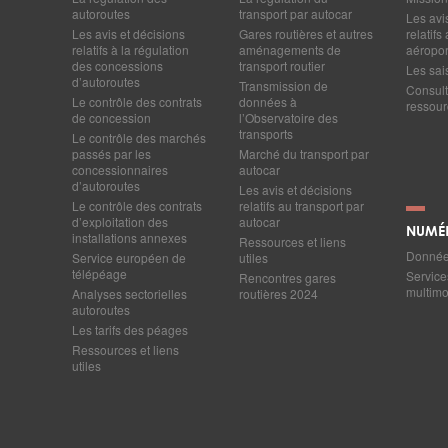
autoroutes
transport par autocar
Les avi
Les avis et décisions
Gares routières et autres
relatif
relatifs à la régulation
aménagements de
aéropor
des concessions
transport routier
Les sai
d’autoroutes
Transmission de
Consult
Le contrôle des contrats
données à
ressourc
de concession
l’Observatoire des
transports
Le contrôle des marchés
passés par les
Marché du transport par
concessionnaires
autocar
d’autoroutes
Les avis et décisions
Le contrôle des contrats
relatifs au transport par
d’exploitation des
autocar
NUMÉ
installations annexes
Ressources et liens
Données
Service européen de
utiles
télépéage
Service
Rencontres gares
multim
Analyses sectorielles
routières 2024
autoroutes
Les tarifs des péages
Ressources et liens
utiles