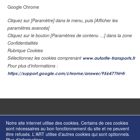
Google Chrome
Cliquez sur [Paramètre] dans le menu, puis [Afficher les
paramètres avancés]
Cliquez sur le bouton [Paramètres de contenu …] dans la zone
Confidentialités
Rubrique Cookies
Sélectionnez les cookies comprenant
www.autorite-transports.fr
Pour plus d’informations :
https://support.google.com/chrome/answer/95647?hl=fr
Notre site internet utilise des cookies. Certains de ces cookies
sont nécessaires au bon fonctionnement du site et ne peuvent
être refusés. L'ART utilise d’autres cookies qui sont optionnels.
© Copyright 2026 - Autorité de régulation des transports - ISSN 2274-2123
Plus d'informations