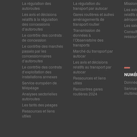
La régulation des
La régulation du
Mission
autoroutes
transport par autocar
Les avi
Les avis et décisions
Gares routières et autres
relatif
relatifs à la régulation
aménagements de
aéropor
des concessions
transport routier
Les sai
d’autoroutes
Transmission de
Consult
Le contrôle des contrats
données à
ressourc
de concession
l’Observatoire des
transports
Le contrôle des marchés
passés par les
Marché du transport par
concessionnaires
autocar
d’autoroutes
Les avis et décisions
Le contrôle des contrats
relatifs au transport par
d’exploitation des
autocar
NUMÉ
installations annexes
Ressources et liens
Données
Service européen de
utiles
télépéage
Service
Rencontres gares
multim
Analyses sectorielles
routières 2024
autoroutes
Les tarifs des péages
Ressources et liens
utiles