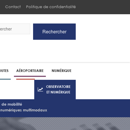
Contact
Politique de confidentialité
Rechercher
he
UTES
AÉROPORTUAIRE
NUMÉRIQUE
OBSERVATOIRE
ET NUMÉRIQUE
 de mobilité
s numériques multimodaux