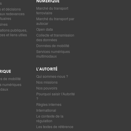
NUMÉRIQUE
s
Marché du transport
s et décisions
ferroviaire
s aux redevances
tuaires
Marché du transport par
autocar
sines
Open data
ations publiques,
es et liens utiles
Collecte et transmission
des données
Données de mobilité
Services numériques
multimodaux
L’AUTORITÉ
RIQUE
Qui sommes-nous ?
 de mobilité
Nos missions
s numériques
Nos pouvoirs
odaux
Pourquoi saisir l’Autorité
?
Règles internes
International
Le contexte de la
régulation
Les textes de référence