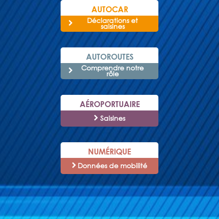
AUTOCAR
Déclarations et
saisines
AUTOROUTES
Comprendre notre
rôle
AÉROPORTUAIRE
Saisines
NUMÉRIQUE
Données de mobilité