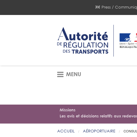
Press / Communiq
MENU
Missions
Les avis et décisions relatifs aux redev
ACCUEIL
AÉROPORTUAIRE
CONSUL