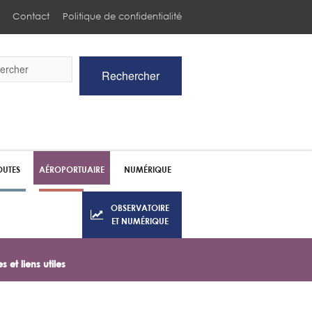
Contact
Politique de confidentialité
Rechercher
he
UTES
AÉROPORTUAIRE
NUMÉRIQUE
OBSERVATOIRE
ET NUMÉRIQUE
 et liens utiles