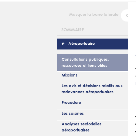
Masquer la barre latérale
SOMMAIRE
Aéroportuaire
Consultations publiques,
ressources et liens utiles
Missions
Les avis et décisions relatifs aux
redevances aéroportuaires
Procédure
Les saisines
Analyses sectorielles
aéroportuaires