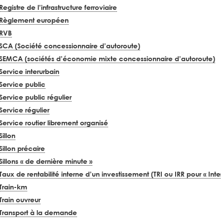
Registre de l’infrastructure ferroviaire
Règlement européen
RVB
SCA (Société concessionnaire d’autoroute)
SEMCA (sociétés d’économie mixte concessionnaire d’autoroute)
Service interurbain
Service public
Service public régulier
Service régulier
Service routier librement organisé
Sillon
Sillon précaire
Sillons « de dernière minute »
Taux de rentabilité interne d’un investissement (TRI ou IRR pour « Inte
Train-km
Train ouvreur
Transport à la demande