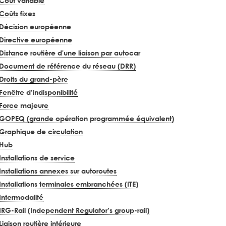
Coût variable
Coûts fixes
Décision européenne
Directive européenne
Distance routière d'une liaison par autocar
Document de référence du réseau (DRR)
Droits du grand-père
Fenêtre d’indisponibilité
Force majeure
GOPEQ (grande opération programmée équivalent)
Graphique de circulation
Hub
Installations de service
Installations annexes sur autoroutes
Installations terminales embranchées (ITE)
Intermodalité
IRG-Rail (Independent Regulator’s group-rail)
Liaison routière intérieure