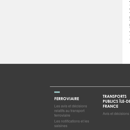
TRANSPORTS
FERROVIAIRE
PUBLICS ÎLE-D
Les avis et décisions
FRANCE
relatifs au transport
Avis et décisions
ferroviaire
Les notifications et les
saisines