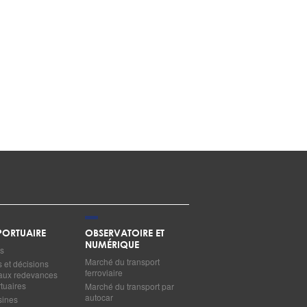
ORTUAIRE
OBSERVATOIRE ET
NUMÉRIQUE
s
Marché du transport
s et décisions
ferroviaire
s aux redevances
tuaires
Marché du transport par
autocar
sines