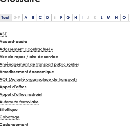
Tout
0-9
A
B
C
D
E
F
G
H
I
J
K
L
M
N
O
ABE
Accord-cadre
Adossement « contractuel »
Aire de repos / aire de service
Aménagement de transport public routier
Amortissement économique
AOT (Autorité organisatrice de transport)
Appel d’offres
Appel d’offres restreint
Autoroute ferroviaire
Billettique
Cabotage
Cadencement