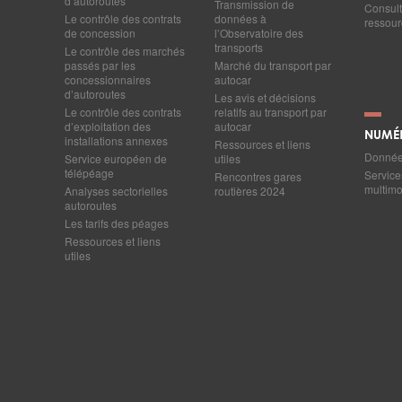
d’autoroutes
Transmission de
Consult
Le contrôle des contrats
données à
ressourc
de concession
l’Observatoire des
transports
Le contrôle des marchés
passés par les
Marché du transport par
concessionnaires
autocar
d’autoroutes
Les avis et décisions
Le contrôle des contrats
relatifs au transport par
d’exploitation des
autocar
NUMÉ
installations annexes
Ressources et liens
Données
Service européen de
utiles
télépéage
Service
Rencontres gares
multim
Analyses sectorielles
routières 2024
autoroutes
Les tarifs des péages
Ressources et liens
utiles