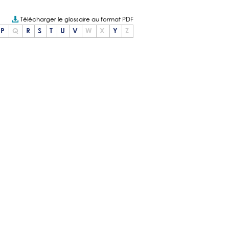
Télécharger le glossaire au format PDF
P
Q
R
S
T
U
V
W
X
Y
Z