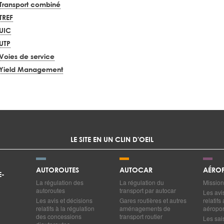
Transport combiné
TREF
UIC
UTP
Voies de service
Yield Management
LE SITE EN UN CLIN D'OEIL
AUTOROUTES
AUTOCAR
AÉROP
E-
La régulation des
La régulation du
Mission
autoroutes
transport par autocar
Les avi
Les avis et décisions
Gares routières et autres
relatif
relatifs à la régulation
aménagements de
aéropor
des concessions
transport routier
Les sai