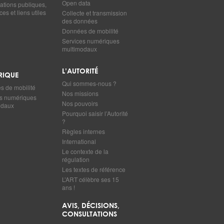
Open data
ations publiques,
es et liens utiles
Collecte et transmission
des données
Données de mobilité
Services numériques
multimodaux
L’AUTORITÉ
RIQUE
Qui sommes-nous ?
 de mobilité
Nos missions
s numériques
Nos pouvoirs
odaux
Pourquoi saisir l’Autorité
?
Règles internes
International
Le contexte de la
régulation
Les textes de référence
L’ART célèbre ses 15
ans !
AVIS, DÉCISIONS,
CONSULTATIONS