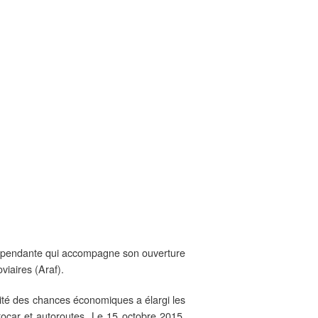
indépendante qui accompagne son ouverture
viaires (Araf).
alité des chances économiques a élargi les
tocar et autoroutes. Le 15 octobre 2015,