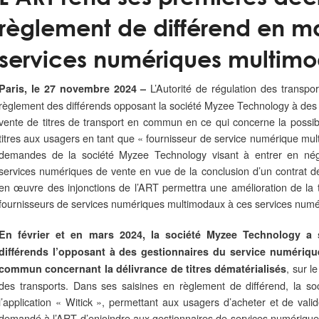
règlement de différend en m
services numériques multim
L’Autorité de régulation des transpor
Paris, le 27 novembre 2024 –
règlement des différends opposant la société Myzee Technology à des
vente de titres de transport en commun en ce qui concerne la possibi
titres aux usagers en tant que « fournisseur de service numérique mul
demandes de la société Myzee Technology visant à entrer en négo
services numériques de vente en vue de la conclusion d’un contrat d
en œuvre des injonctions de l’ART permettra une amélioration de la 
fournisseurs de services numériques multimodaux à ces services numé
En février et en mars 2024, la société Myzee Technology a sai
différends l’opposant à des gestionnaires du service numérique
, sur l
commun concernant la délivrance de titres dématérialisés
des transports. Dans ses saisines en règlement de différend, la so
l’application « Witick », permettant aux usagers d’acheter et de vali
demandé à l’ART d’enjoindre aux gestionnaires de services numérique