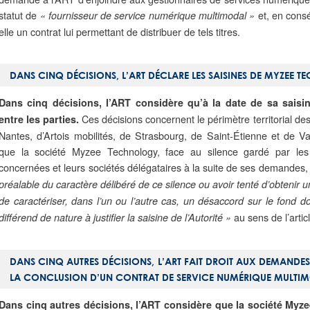
statut de
et, en cons
« fournisseur de service numérique multimodal »
elle un contrat lui permettant de distribuer de tels titres.
DANS CINQ DÉCISIONS, L’ART DÉCLARE LES SAISINES DE MYZEE 
Dans cinq décisions,
l’ART considère qu’à la date de sa saisin
Ces décisions concernent le périmètre territorial des
entre les parties.
Nantes, d’Artois mobilités, de Strasbourg, de Saint-Étienne et de V
que la société Myzee Technology, face au silence gardé par les a
concernées et leurs sociétés délégataires à la suite de ses demandes, a
préalable du caractère délibéré de ce silence ou avoir tenté d’obtenir
de caractériser, dans l’un ou l’autre cas, un désaccord sur le fond do
au sens de l’arti
différend de nature à justifier la saisine de l’Autorité »
DANS CINQ AUTRES DÉCISIONS, L’ART FAIT DROIT AUX DEMAND
LA CONCLUSION D’UN CONTRAT DE SERVICE NUMÉRIQUE MULTI
Dans cinq autres décisions, l’ART considère que la société My