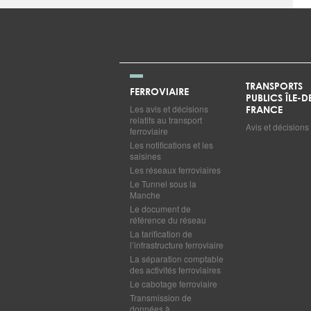
TRANSPORTS
FERROVIAIRE
PUBLICS ÎLE-D
Les avis et décisions
FRANCE
relatifs au transport
Avis et décisions
ferroviaire
Les notifications et les
saisines
Les réseaux ferroviaires
Le Tunnel sous la
Manche
Le document de
référence du réseau
La tarification de
l’infrastructure ferroviaire
La séparation comptable
des activités ferroviaires
Le cabotage ferroviaire
Transmission de
données à