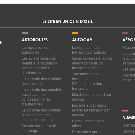
LE SITE EN UN CLIN D'OEIL
AUTOROUTES
AUTOCAR
AÉROP
E-
La régulation des
La régulation du
Mission
autoroutes
transport par autocar
Les avi
Les avis et décisions
Gares routières et autres
relatif
relatifs à la régulation
aménagements de
aéropor
des concessions
transport routier
Les sai
d’autoroutes
Transmission de
Consult
Le contrôle des contrats
données à
ressourc
de concession
l’Observatoire des
transports
Le contrôle des marchés
passés par les
Marché du transport par
concessionnaires
autocar
d’autoroutes
Les avis et décisions
Le contrôle des contrats
relatifs au transport par
d’exploitation des
autocar
NUMÉ
installations annexes
Ressources et liens
Données
Service européen de
utiles
télépéage
Service
Rencontres gares