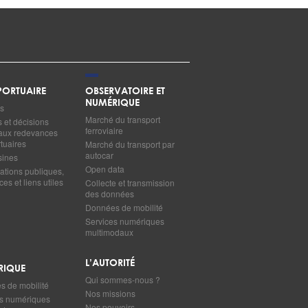
ORTUAIRE
OBSERVATOIRE ET
NUMÉRIQUE
s
Marché du transport
s et décisions
ferroviaire
s aux redevances
tuaires
Marché du transport par
autocar
sines
Open data
ations publiques,
es et liens utiles
Collecte et transmission
des données
Données de mobilité
Services numériques
multimodaux
L’AUTORITÉ
RIQUE
Qui sommes-nous ?
 de mobilité
Nos missions
s numériques
Nos pouvoirs