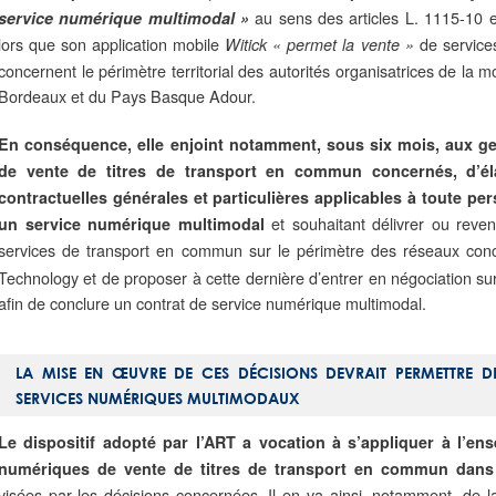
au sens des articles L. 1115-10 
service numérique multimodal »
lors que son application mobile
de services
Witick
« permet la vente »
concernent le périmètre territorial des autorités organisatrices de la m
Bordeaux et du Pays Basque Adour.
En conséquence, elle enjoint notamment, sous six mois, aux g
de vente de titres de transport en commun concernés,
d’é
contractuelles générales et particulières applicables à toute p
et souhaitant délivrer ou revend
un
service numérique multimodal
services de transport en commun sur le périmètre des réseaux con
Technology et de proposer à cette dernière d’entrer en négociation sur
afin de conclure un contrat de service numérique multimodal.
LA MISE EN ŒUVRE DE CES DÉCISIONS DEVRAIT PERMETTRE DE
SERVICES NUMÉRIQUES MULTIMODAUX
Le dispositif adopté par l’ART a vocation à s’appliquer à l’en
numériques de vente de titres de transport en commun dans
visées par les décisions concernées. Il en va ainsi, notamment, de l