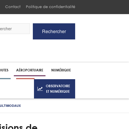
Contact
Politique de confidentialité
Rechercher
he
UTES
AÉROPORTUAIRE
NUMÉRIQUE
OBSERVATOIRE
ET NUMÉRIQUE
MULTIMODAUX
isions de