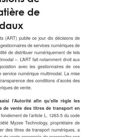
atière de
odaux
ts (ART) publie ce jour dix décisions de
 gestionnaires de services numériques de
lité de distribuer numériquement de tels
timodal ». L’ART fait notamment droit aux
ciation avec les gestionnaires de ces
e service numérique multimodal. La mise
transparence des conditions d’accès des
riques de vente.
si l’Autorité afin qu’elle règle les
 de vente des titres de transport en
e fondement de l’article L. 1263-5 du code
ciété Myzee Technology, propriétaire de
der des titres de transport numériques, a
s de vente concernés de reconnaître son