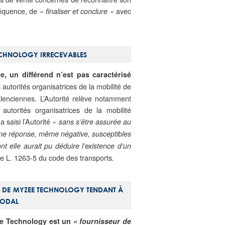
équence, de
avec
« finaliser et conclure »
TECHNOLOGY IRRECEVABLES
e, un différend n’est pas caractérisé
 autorités organisatrices de la mobilité de
alenciennes. L’Autorité relève notamment
utorités organisatrices de la mobilité
 saisi l’Autorité
« sans s’être assurée au
 une réponse, même négative, susceptibles
nt elle aurait pu déduire l’existence d’un
cle L. 1263-5 du code des transports
.
ES DE MYZEE TECHNOLOGY TENDANT À
MODAL
zee Technology est un
« fournisseur de