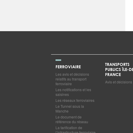
TRANSPORTS
FERROVIAIRE
PUBLICS ÎLE-D
Les avis et décisions
FRANCE
relatifs au transport
Avis et décisions
ferroviaire
Les notifications et les
saisines
Les réseaux ferroviaires
Le Tunnel sous la
Manche
Le document de
référence du réseau
La tarification de
l’infrastructure ferroviaire