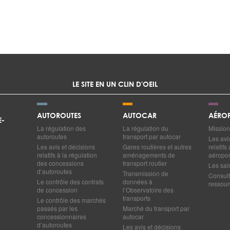
LE SITE EN UN CLIN D'OEIL
AUTOROUTES
AUTOCAR
AÉROP
E-
La régulation des
La régulation du
Mission
autoroutes
transport par autocar
Les avi
Les avis et décisions
Gares routières et autres
relatif
relatifs à la régulation
aménagements de
aéropor
des concessions
transport routier
Les sai
d’autoroutes
Transmission de
Consult
Le contrôle des contrats
données à
ressourc
de concession
l’Observatoire des
transports
Le contrôle des marchés
passés par les
Marché du transport par
concessionnaires
autocar
d’autoroutes
Les avis et décisions