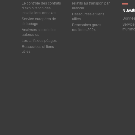
Le contrôle des contrats
relatifs au transport par
d’exploitation des
autocar
NUMÉ
installations annexes
Ressources et liens
Données
Service européen de
utiles
télépéage
Service
Rencontres gares
multim
Analyses sectorielles
routières 2024
autoroutes
Les tarifs des péages
Ressources et liens
utiles