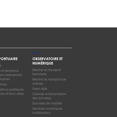
ORTUAIRE
OBSERVATOIRE ET
NUMÉRIQUE
s
Marché du transport
s et décisions
ferroviaire
s aux redevances
tuaires
Marché du transport par
autocar
sines
Open data
ations publiques,
es et liens utiles
Collecte et transmission
des données
Données de mobilité
Services numériques
multimodaux