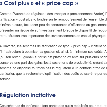
« Cost plus » et « price cap »
Comme l’Autorité de régulation des transports (anciennement Arafer) l’
tarification « cost plus », fondée sur le remboursement de l’ensemble 
d’infrastructure, fait peser peu de contraintes d’efficience au gestionna
présenter un risque de surinvestissement lorsque le dispositif de reco
rémunération trop importante des investissements en capital physique 
A l’inverse, les schémas de tarification de type « price cap » incitent 
l’infrastructure à optimiser sa gestion et, ainsi, à minimiser ses coûts. A
(ou son revenu global) autorisé est plafonné ex ante sur plusieurs pério
conserve une part des gains liés à ses efforts de productivité, créant a
schéma ne dispense toutefois pas le régulateur d’un contrôle étroit de l’a
particulier, que la recherche d’optimisation des coûts puisse être porteu
service.
Régulation incitative
Ces schémas de tarification font partie des outils mobilisés pour mettre