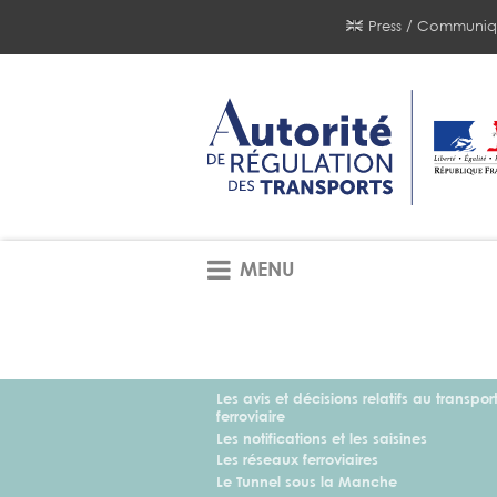
Press / Communiq
MENU
Les avis et décisions relatifs au transpor
ferroviaire
Les notifications et les saisines
Les réseaux ferroviaires
Le Tunnel sous la Manche