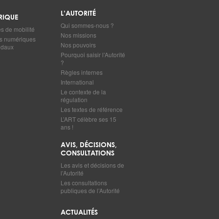
L’AUTORITÉ
RIQUE
Qui sommes-nous ?
 de mobilité
Nos missions
s numériques
Nos pouvoirs
odaux
Pourquoi saisir l’Autorité
?
Règles internes
International
Le contexte de la
régulation
Les textes de référence
L’ART célèbre ses 15
ans !
AVIS, DÉCISIONS,
CONSULTATIONS
Les avis et décisions de
l’Autorité
Les consultations
publiques de l’Autorité
ACTUALITÉS