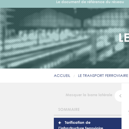
Le document de référence du réseau
L
ACCUEIL
LE TRANSPORT FERROVIAIRE
Masquer la barre latérale
SOMMAIRE
Tarification de
l’infrastructure ferroviaire