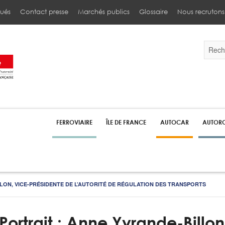
ués
Contact presse
Marchés publics
Glossaire
Nous recrutons
Validez
par
la
touche
Entrée
pour
lancer
la
recherc
FERROVIAIRE
ÎLE DE FRANCE
AUTOCAR
AUTORO
LON, VICE-PRÉSIDENTE DE L’AUTORITÉ DE RÉGULATION DES TRANSPORTS
Portrait : Anne Yvrande-Billo