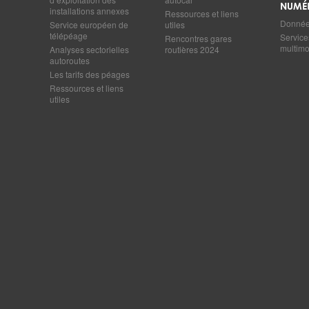
NUMÉ
installations annexes
Ressources et liens
Données
Service européen de
utiles
télépéage
Service
Rencontres gares
multim
Analyses sectorielles
routières 2024
autoroutes
Les tarifs des péages
Ressources et liens
utiles