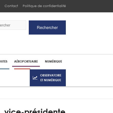
Contact
Politique de confidentialité
Rechercher
he
UTES
AÉROPORTUAIRE
NUMÉRIQUE
OBSERVATOIRE
ET NUMÉRIQUE
n, vice-présidente