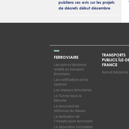
publiera ses avis sur les projets
de décrets début décembre
TRANSPORTS
FERROVIAIRE
PUBLICS ÎLE-D
Les avis et décisions
FRANCE
relatifs au transport
Avis et décisions
ferroviaire
Les notifications et les
saisines
Les réseaux ferroviaires
Le Tunnel sous la
Manche
Le document de
référence du réseau
La tarification de
l’infrastructure ferroviaire
La séparation comptable