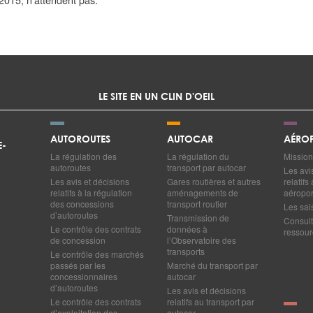
LE SITE EN UN CLIN D'OEIL
AUTOROUTES
AUTOCAR
AÉROP
E-
La régulation des
La régulation du
Mission
autoroutes
transport par autocar
Les avi
Les avis et décisions
Gares routières et autres
relatif
relatifs à la régulation
aménagements de
aéropor
des concessions
transport routier
Les sai
d’autoroutes
Transmission de
Consult
Le contrôle des contrats
données à
ressourc
de concession
l’Observatoire des
transports
Le contrôle des marchés
passés par les
Marché du transport par
concessionnaires
autocar
d’autoroutes
Les avis et décisions
Le contrôle des contrats
relatifs au transport par
d’exploitation des
autocar