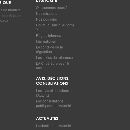
L’AUTORITÉ
RIQUE
Qui sommes-nous ?
 de mobilité
Nos missions
s numériques
Nos pouvoirs
odaux
Pourquoi saisir l’Autorité
?
Règles internes
International
Le contexte de la
régulation
Les textes de référence
L’ART célèbre ses 15
ans !
AVIS, DÉCISIONS,
CONSULTATIONS
Les avis et décisions de
l’Autorité
Les consultations
publiques de l’Autorité
ACTUALITÉS
L’actualité de l’Autorité