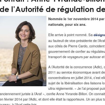
de l’Autorité de régulation de
Nommée le 1er novembre 2014 par 
nationale, pour six ans.
Elle arrive à point nommé. Sa
désigna
au fauteuil de vice-présidente de l’Ar
aux côtés de Pierre Cardo, coïncident
gouvernement de confier au régulateu
transport de voyageurs par autocar et 
A l’Autorité de la concurrence (Adlc), 
2011 au service économique avant de 
concentrations en juillet 2014, c’est e
sujet de la libéralisation des liaisons
ultra réglementé. « Je l’ai proposé pu
anciennement juriste à l’Araf », confie Anne Yvrande-Billon. On connait 
en février 2014 par l’Adlc, et dont elle était la rapporteure. Un an plus t
bureau, à l’Araf cette fois.