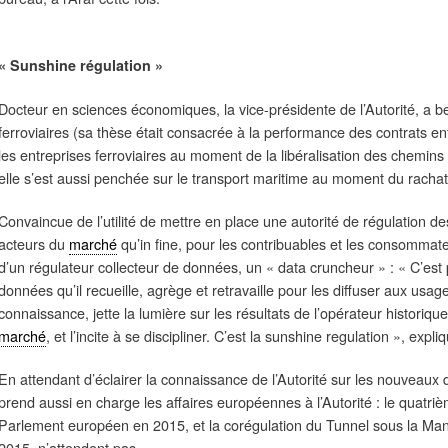
« Sunshine régulation »
Docteur en sciences économiques, la vice-présidente de l’Autorité, a be
ferroviaires (sa thèse était consacrée à la performance des contrats ent
les entreprises ferroviaires au moment de la libéralisation des chemins
elle s’est aussi penchée sur le transport maritime au moment du racha
Convaincue de l’utilité de mettre en place une autorité de régulation de
acteurs du
marché
qu’in fine, pour les contribuables et les consommat
d’un régulateur collecteur de données, un « data cruncheur » : « C’est 
données qu’il recueille, agrège et retravaille pour les diffuser aux usage
connaissance, jette la lumière sur les résultats de l’opérateur historiq
marché
, et l’incite à se discipliner. C’est la sunshine regulation », expl
En attendant d’éclairer la connaissance de l’Autorité sur les nouveaux 
prend aussi en charge les affaires européennes à l’Autorité : le quatriè
Parlement européen en 2015, et la corégulation du Tunnel sous la Manc
2015, n’attendent pas.