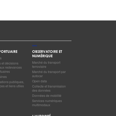
ORTUAIRE
OBSERVATOIRE ET
NUMÉRIQUE
s
Marché du transport
s et décisions
ferroviaire
s aux redevances
tuaires
Marché du transport par
autocar
sines
Open data
ations publiques,
es et liens utiles
Collecte et transmission
des données
Données de mobilité
Services numériques
multimodaux