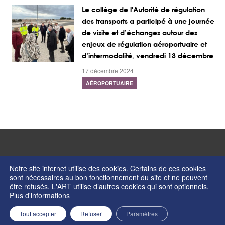
Le collège de l'Autorité de régulation
des transports a participé à une journée
de visite et d’échanges autour des
enjeux de régulation aéroportuaire et
d’intermodalité, vendredi 13 décembre
17 décembre 2024
AÉROPORTUAIRE
Notre site internet utilise des cookies. Certains de ces cookies
sont nécessaires au bon fonctionnement du site et ne peuvent
être refusés. L'ART utilise d’autres cookies qui sont optionnels.
© Copyright 2026 - Autorité de régulation des transports - ISSN 2274-2123
Plus d'informations
Contactez nos services
Formulaire de contact
Mentions légales
Retour en haut de page
Tout accepter
Refuser
Paramètres