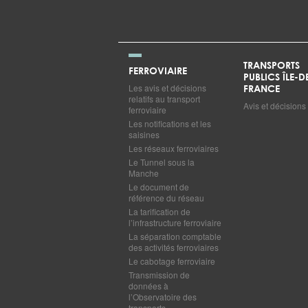
TRANSPORTS
FERROVIAIRE
PUBLICS ÎLE-D
Les avis et décisions
FRANCE
relatifs au transport
Avis et décisions
ferroviaire
Les notifications et les
saisines
Les réseaux ferroviaires
Le Tunnel sous la
Manche
Le document de
référence du réseau
La tarification de
l’infrastructure ferroviaire
La séparation comptable
des activités ferroviaires
Le cabotage ferroviaire
Transmission de
données à
l’Observatoire des
transports