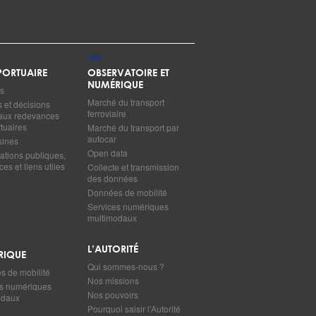
ORTUAIRE
OBSERVATOIRE ET
NUMÉRIQUE
s
Marché du transport
s et décisions
ferroviaire
s aux redevances
tuaires
Marché du transport par
autocar
sines
Open data
ations publiques,
es et liens utiles
Collecte et transmission
des données
Données de mobilité
Services numériques
multimodaux
L’AUTORITÉ
RIQUE
Qui sommes-nous ?
 de mobilité
Nos missions
s numériques
Nos pouvoirs
odaux
Pourquoi saisir l’Autorité