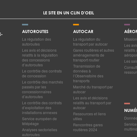
LE SITE EN UN CLIN D'OEIL
AUTOROUTES
AUTOCAR
AÉROP
E-
La régulation des
La régulation du
Mission
autoroutes
transport par autocar
Les avi
Les avis et décisions
Gares routières et autres
relatif
relatifs à la régulation
aménagements de
aéropor
des concessions
transport routier
Les sai
d’autoroutes
Transmission de
Consult
Le contrôle des contrats
données à
ressourc
de concession
l’Observatoire des
transports
Le contrôle des marchés
passés par les
Marché du transport par
concessionnaires
autocar
d’autoroutes
Les avis et décisions
Le contrôle des contrats
relatifs au transport par
d’exploitation des
autocar
NUMÉ
installations annexes
Ressources et liens
Données
Service européen de
utiles
télépéage
Service
Rencontres gares
multim
Analyses sectorielles
routières 2024
autoroutes