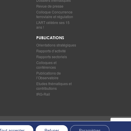
Dossiers thématiques
Revue de presse
Colloque Concurrence
ferroviaire et régulation
L’ART célèbre ses 15
ans !
PUBLICATIONS
Orientations stratégiques
Rapports d’activité
Rapports sectoriels
Colloques et
conférences
Publications de
l’Observatoire
Etudes thématiques et
contributions
IRG-Rail
Retour en haut de page
Tout accepter
Refuser
Paramètres