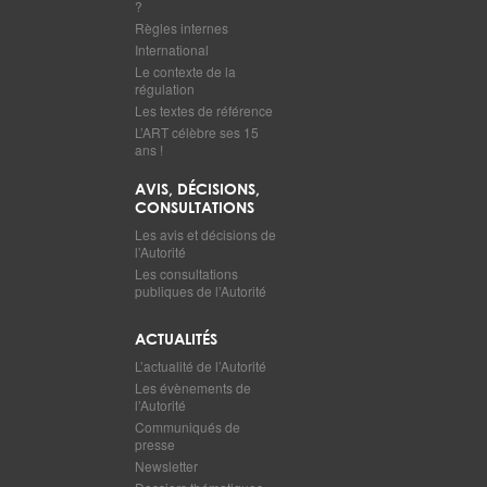
?
Règles internes
International
Le contexte de la
régulation
Les textes de référence
L’ART célèbre ses 15
ans !
AVIS, DÉCISIONS,
CONSULTATIONS
Les avis et décisions de
l’Autorité
Les consultations
publiques de l’Autorité
ACTUALITÉS
L’actualité de l’Autorité
Les évènements de
l’Autorité
Communiqués de
presse
Newsletter