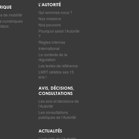
L’AUTORITÉ
RIQUE
Qui sommes-nous ?
 de mobilité
Nos missions
s numériques
Nos pouvoirs
odaux
Pourquoi saisir l’Autorité
?
Règles internes
International
Le contexte de la
régulation
Les textes de référence
L’ART célèbre ses 15
ans !
AVIS, DÉCISIONS,
CONSULTATIONS
Les avis et décisions de
l’Autorité
Les consultations
publiques de l’Autorité
ACTUALITÉS
L’actualité de l’Autorité