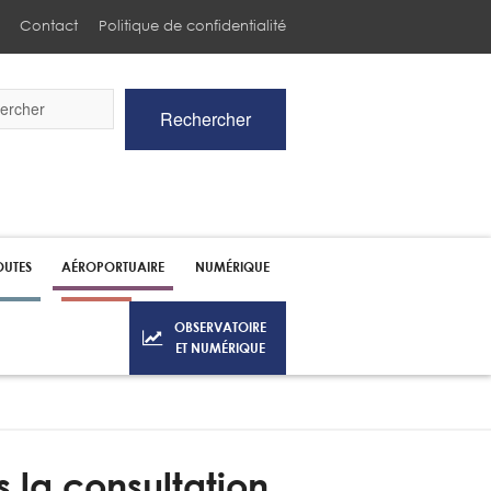
Contact
Politique de confidentialité
Rechercher
he
UTES
AÉROPORTUAIRE
NUMÉRIQUE
OBSERVATOIRE
ET NUMÉRIQUE
 la consultation