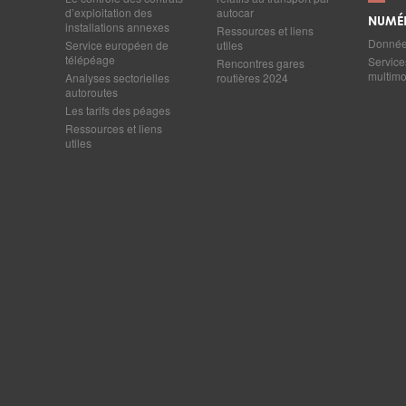
d’exploitation des
autocar
NUMÉ
installations annexes
Ressources et liens
Données
Service européen de
utiles
télépéage
Service
Rencontres gares
multim
Analyses sectorielles
routières 2024
autoroutes
Les tarifs des péages
Ressources et liens
utiles