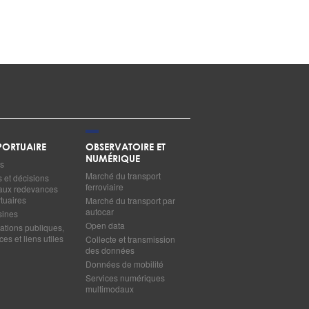
ORTUAIRE
OBSERVATOIRE ET
NUMÉRIQUE
s
Marché du transport
s et décisions
ferroviaire
s aux redevances
tuaires
Marché du transport par
autocar
sines
Open data
ations publiques,
es et liens utiles
Collecte et transmission
des données
Données de mobilité
Services numériques
multimodaux