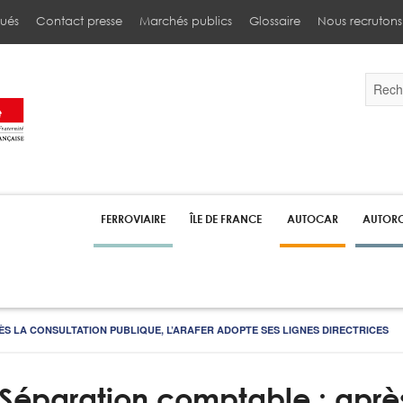
ués
Contact presse
Marchés publics
Glossaire
Nous recrutons
Validez
par
la
touche
Entrée
pour
lancer
la
recherc
FERROVIAIRE
ÎLE DE FRANCE
AUTOCAR
AUTORO
S LA CONSULTATION PUBLIQUE, L’ARAFER ADOPTE SES LIGNES DIRECTRICES
Séparation comptable : après