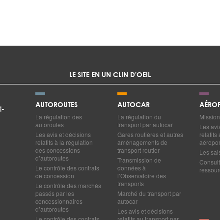
LE SITE EN UN CLIN D'OEIL
AUTOROUTES
AUTOCAR
AÉROP
E-
La régulation des
La régulation du
Mission
autoroutes
transport par autocar
Les avi
Les avis et décisions
Gares routières et autres
relatif
relatifs à la régulation
aménagements de
aéropor
des concessions
transport routier
Les sai
d’autoroutes
Transmission de
Consult
Le contrôle des contrats
données à
ressourc
de concession
l’Observatoire des
transports
Le contrôle des marchés
passés par les
Marché du transport par
concessionnaires
autocar
d’autoroutes
Les avis et décisions
Le contrôle des contrats
relatifs au transport par