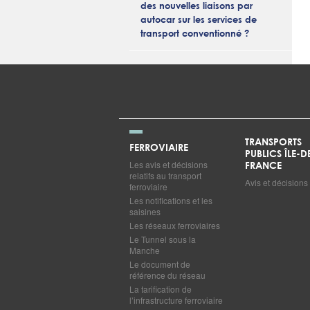
des nouvelles liaisons par
autocar sur les services de
transport conventionné ?
TRANSPORTS
FERROVIAIRE
PUBLICS ÎLE-D
Les avis et décisions
FRANCE
relatifs au transport
Avis et décisions
ferroviaire
Les notifications et les
saisines
Les réseaux ferroviaires
Le Tunnel sous la
Manche
Le document de
référence du réseau
La tarification de
l’infrastructure ferroviaire