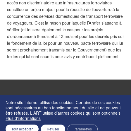
accès non discriminatoire aux infrastructures ferroviaires
constitue un enjeu majeur pour la réussite de l’ouverture à la
concurrence des services domestiques de transport ferroviaire
de voyageurs. C’est la raison pour laquelle l’Arafer s’attache à
vérifier (et tel sera également le cas pour les projets
d’ordonnance à 9 mois et à 12 mois et pour les décrets pris sur
le fondement de la loi pour un nouveau pacte ferroviaire qui lui
seront prochainement transmis par le Gouvernement) que les
textes qui lui sont soumis pour avis y contribuent pleinement.
Notre site internet utilise des cookies. Certains de ces cookies
sont nécessaires au bon fonctionnement du site et ne peuvent
être refusés. L'ART utilise d’autres cookies qui sont optionnels.
© Copyright 2026 - Autorité de régulation des transports - ISSN 2274-2123
Plus d'informations
Contactez nos services
Formulaire de contact
Mentions légales
Retour en haut de page
Tout accepter
Refuser
Paramètres