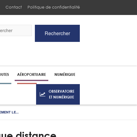
Contact
Politique de confidentialité
Rechercher
he
UTES
AÉROPORTUAIRE
NUMÉRIQUE
OBSERVATOIRE
ET NUMÉRIQUE
MENT LE...
gue distance