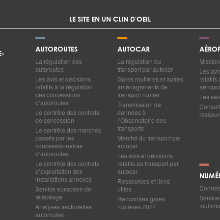
LE SITE EN UN CLIN D'OEIL
AUTOROUTES
AUTOCAR
AÉROP
E-
La régulation des
La régulation du
Mission
autoroutes
transport par autocar
Les avi
Les avis et décisions
Gares routières et autres
relatif
relatifs à la régulation
aménagements de
aéropor
des concessions
transport routier
Les sai
d’autoroutes
Transmission de
Consult
Le contrôle des contrats
données à
ressourc
de concession
l’Observatoire des
transports
Le contrôle des marchés
passés par les
Marché du transport par
concessionnaires
autocar
d’autoroutes
Les avis et décisions
Le contrôle des contrats
relatifs au transport par
d’exploitation des
autocar
NUMÉ
installations annexes
Ressources et liens
Données
Service européen de
utiles
télépéage
Service
Rencontres gares
multim
Analyses sectorielles
routières 2024
autoroutes