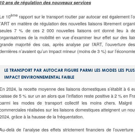
10 ans de régulation des nouveaux services
ème
Le 10
rapport sur le transport routier par autocar est également l’o
l’ART en matière de régulation des nouvelles liaisons librement org
seules 7 % de ces 2 000 nouvelles liaisons ont donné lieu à de
organisatrices de la mobilité en vue d’examiner leur effet sur des li
grande majorité des cas, après analyse par l’ART, l’ouverture des
dernières n’avaient qu’un impact mineur (moins de 3 %) sur l’économi
LE TRANSPORT PAR AUTOCAR FIGURE PARMI LES MODES LES PLU
IMPACT ENVIRONNEMENTAL FAIBLE
En 2024, la recette moyenne des liaisons domestiques s’établit à 6 
baisse de 5 % sur un an alors que l’inflation reste positive à 2 % en Fr
parmi les modes de transport collectif les moins chers. Malgré c
commerciales réalisées sur les liaisons domestiques atteignent un no
2024, grâce à la hausse de la fréquentation.
Au-delà de l’analyse des effets strictement financiers de l’ouverture