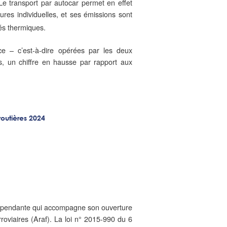
e transport par autocar permet en effet
ures individuelles, et ses émissions sont
és thermiques.
ce – c’est-à-dire opérées par les deux
s, un chiffre en hausse par rapport aux
routières 2024
indépendante qui accompagne son ouverture
rroviaires (Araf). La loi n° 2015-990 du 6