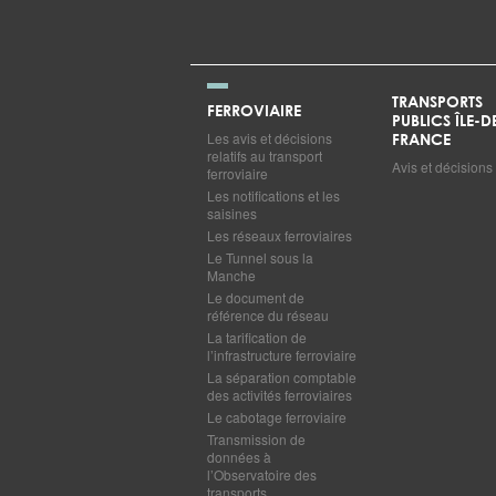
TRANSPORTS
FERROVIAIRE
PUBLICS ÎLE-D
Les avis et décisions
FRANCE
relatifs au transport
Avis et décisions
ferroviaire
Les notifications et les
saisines
Les réseaux ferroviaires
Le Tunnel sous la
Manche
Le document de
référence du réseau
La tarification de
l’infrastructure ferroviaire
La séparation comptable
des activités ferroviaires
Le cabotage ferroviaire
Transmission de
données à
l’Observatoire des
transports