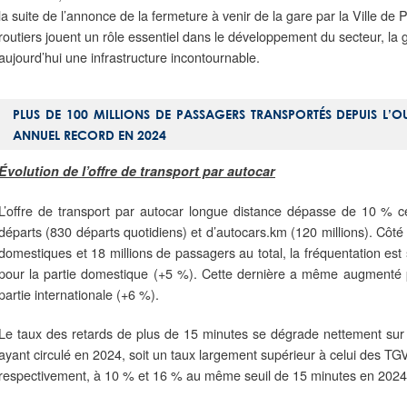
la suite de l’annonce de la fermeture à venir de la gare par la Ville d
routiers jouent un rôle essentiel dans le développement du secteur, la g
aujourd’hui une infrastructure incontournable.
PLUS DE 100 MILLIONS DE PASSAGERS TRANSPORTÉS DEPUIS L’
ANNUEL RECORD EN 2024
Évolution de l’offre de transport par autocar
L’offre de transport par autocar longue distance dépasse de 10 % 
départs (830 départs quotidiens) et d’autocars.km (120 millions). Cô
domestiques et 18 millions de passagers au total, la fréquentation es
pour la partie domestique (+5 %). Cette dernière a même augmenté 
partie internationale (+6 %).
Le taux des retards de plus de 15 minutes se dégrade nettement sur
ayant circulé en 2024, soit un taux largement supérieur à celui des TGV e
respectivement, à 10 % et 16 % au même seuil de 15 minutes en 2024