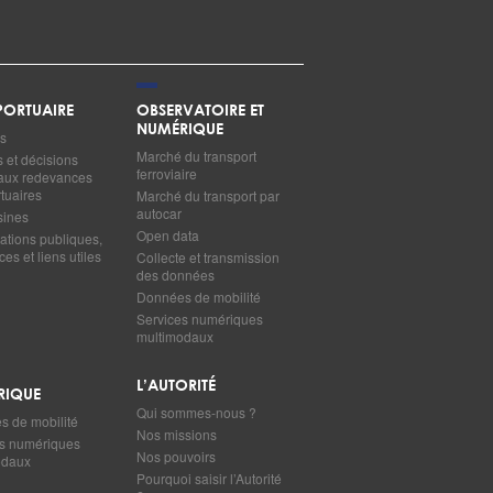
ORTUAIRE
OBSERVATOIRE ET
NUMÉRIQUE
s
Marché du transport
s et décisions
ferroviaire
s aux redevances
tuaires
Marché du transport par
autocar
sines
Open data
ations publiques,
es et liens utiles
Collecte et transmission
des données
Données de mobilité
Services numériques
multimodaux
L’AUTORITÉ
RIQUE
Qui sommes-nous ?
 de mobilité
Nos missions
s numériques
Nos pouvoirs
odaux
Pourquoi saisir l’Autorité