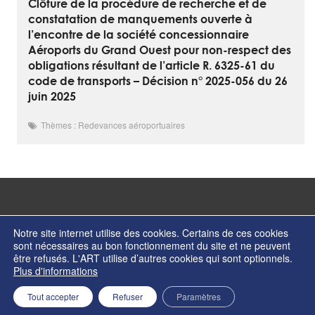
Clôture de la procédure de recherche et de
constatation de manquements ouverte à
l’encontre de la société concessionnaire
Aéroports du Grand Ouest pour non-respect des
obligations résultant de l’article R. 6325-61 du
code de transports – Décision n° 2025-056 du 26
juin 2025
Thèmes : Redevances aéroportuaires
Notre site internet utilise des cookies. Certains de ces cookies
sont nécessaires au bon fonctionnement du site et ne peuvent
être refusés. L'ART utilise d’autres cookies qui sont optionnels.
© Copyright 2026 - Autorité de régulation des transports - ISSN 2274-2123
Plus d'informations
Contactez nos services
Formulaire de contact
Mentions légales
Tout accepter
Refuser
Paramètres
Retour en haut de page