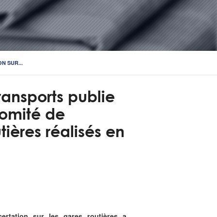
N SUR...
ransports publie
Comité de
tières réalisés en
rtation sur les gares routières a