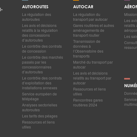
AUTOROUTES
AUTOCAR
AÉROP
E-
La régulation des
La régulation du
Mission
autoroutes
transport par autocar
Les avi
Les avis et décisions
Gares routières et autres
relatif
relatifs à la régulation
aménagements de
aéropor
des concessions
transport routier
Les sai
d’autoroutes
Transmission de
Consult
Le contrôle des contrats
données à
ressourc
de concession
l’Observatoire des
transports
Le contrôle des marchés
passés par les
Marché du transport par
concessionnaires
autocar
d’autoroutes
Les avis et décisions
Le contrôle des contrats
relatifs au transport par
d’exploitation des
autocar
NUMÉ
installations annexes
Ressources et liens
Données
Service européen de
utiles
télépéage
Service
Rencontres gares
multim
Analyses sectorielles
routières 2024
autoroutes
Les tarifs des péages
Ressources et liens
utiles