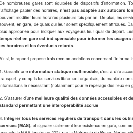
De nombreuses gares sont équipées de dispositifs d’information. To
l’affichage papier des horaires,
n’est pas adaptée aux autocars lo
peuvent modifier leurs horaires plusieurs fois par an. De plus, les ser
souvent, en gare, de quais qui leur soient spécifiquement attribués. D
plus appropriée pour indiquer aux voyageurs leur quai de départ. L
temps réel en gare est indispensable pour informer les usagers s
.
les horaires et les éventuels retards
Ainsi, le rapport propose trois recommandations concernant l’informati
1. Garantir une
, c’est-à-dire acce
information statique multimodale
transport, y compris les services librement organisés, de manière non di
informations le nécessitant (notamment pour le repérage des lieux en g
2. S’assurer d’une
meilleure qualité des données accessibles et de
;
standard permettant une interopérabilité accrue
3.
Intégrer tous les services réguliers de transport dans les outil
et signaler clairement leur existence en gare, comme 
services (MAS),
exemple la MAS lancée en 2024 par la Métropole de Rouen Normandie