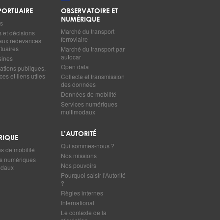
ORTUAIRE
OBSERVATOIRE ET
NUMÉRIQUE
s
Marché du transport
s et décisions
ferroviaire
s aux redevances
tuaires
Marché du transport par
autocar
sines
Open data
ations publiques,
es et liens utiles
Collecte et transmission
des données
Données de mobilité
Services numériques
multimodaux
L’AUTORITÉ
RIQUE
Qui sommes-nous ?
 de mobilité
Nos missions
s numériques
Nos pouvoirs
odaux
Pourquoi saisir l’Autorité
?
Règles internes
International
Le contexte de la