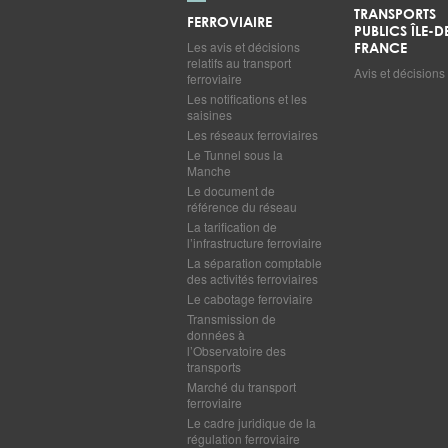
TRANSPORTS
FERROVIAIRE
PUBLICS ÎLE-D
Les avis et décisions
FRANCE
relatifs au transport
Avis et décisions
ferroviaire
Les notifications et les
saisines
Les réseaux ferroviaires
Le Tunnel sous la
Manche
Le document de
référence du réseau
La tarification de
l’infrastructure ferroviaire
La séparation comptable
des activités ferroviaires
Le cabotage ferroviaire
Transmission de
données à
l’Observatoire des
transports
Marché du transport
ferroviaire
Le cadre juridique de la
régulation ferroviaire