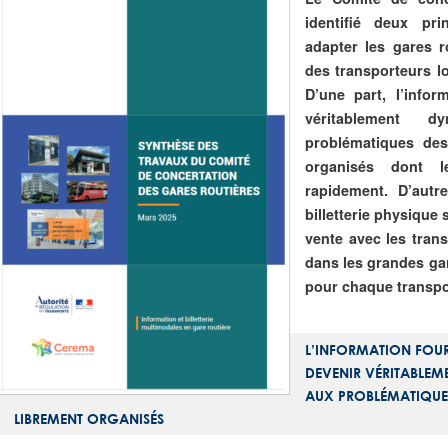
identifié deux pr
adapter les gares 
des transporteurs l
D’une part, l’infor
véritablement 
problématiques des
organisés dont l
rapidement. D’autre
billetterie physique 
vente avec les tran
dans les grandes gar
pour chaque transpo
L’INFORMATION FOUR
DEVENIR VÉRITABLE
AUX PROBLÉMATIQUES
LIBREMENT ORGANISÉS