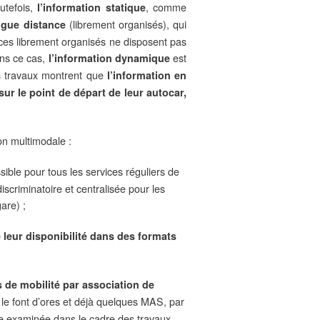
utefois,
, comme
l’information statique
(librement organisés), qui
ngue distance
vices librement organisés ne disposent pas
ans ce cas,
est
l’information dynamique
es travaux montrent que
l’information en
ur le point de départ de leur autocar,
on multimodale :
ssible pour tous les services réguliers de
scriminatoire et centralisée pour les
are) ;
 leur disponibilité dans des formats
s de mobilité par association de
le font d’ores et déjà quelques MAS, par
 examinée dans le cadre des travaux