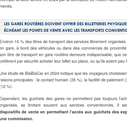
menés.
LES GARES ROUTIÈRES DOIVENT OFFRIR DES BILLETTERIES PHYSIQU
ÉCHÉANT LES POINTS DE VENTE AVEC LES TRANSPORTS CONVENT
Environ 10 % des titres de transport des services librement organisé
en gare, à bord des véhicules ou dans des commerces de proximité.
son titre de transport en gare routière demeure indispensable, que ceu
préfèrent par sécurité acheter leur billet sur place, ou qu’ils soient peu 
Une étude de BlaBlaCar en 2024 indique que les voyageurs choisissent
raisons principales : le contact humain (35 %), la facilité de paiement 
(12 %).
Cependant, les guichets des gares ne permettent pas toujours l’acha
organisés, se limitant souvent aux services conventionnés. Il s
dispositifs de vente en permettant l’accès aux guichets des ex
une commission.