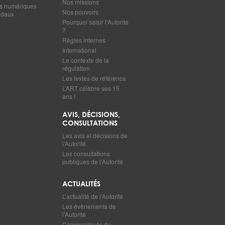
Nos missions
s numériques
Nos pouvoirs
odaux
Pourquoi saisir l’Autorité
?
Règles internes
International
Le contexte de la
régulation
Les textes de référence
L’ART célèbre ses 15
ans !
AVIS, DÉCISIONS,
CONSULTATIONS
Les avis et décisions de
l’Autorité
Les consultations
publiques de l’Autorité
ACTUALITÉS
L’actualité de l’Autorité
Les évènements de
l’Autorité
Communiqués de