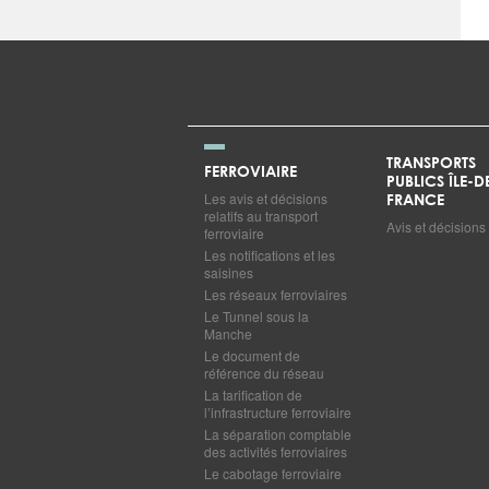
TRANSPORTS
FERROVIAIRE
PUBLICS ÎLE-D
Les avis et décisions
FRANCE
relatifs au transport
Avis et décisions
ferroviaire
Les notifications et les
saisines
Les réseaux ferroviaires
Le Tunnel sous la
Manche
Le document de
référence du réseau
La tarification de
l’infrastructure ferroviaire
La séparation comptable
des activités ferroviaires
Le cabotage ferroviaire