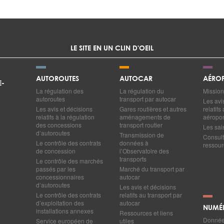
LE SITE EN UN CLIN D'OEIL
AUTOROUTES
AUTOCAR
AÉROP
E-
La régulation des
La régulation du
Mission
autoroutes
transport par autocar
Les avi
Les avis et décisions
Gares routières et autres
relatif
relatifs à la régulation
aménagements de
aéropor
des concessions
transport routier
Les sai
d’autoroutes
Transmission de
Consult
Le contrôle des contrats
données à
ressourc
de concession
l’Observatoire des
transports
Le contrôle des marchés
passés par les
Marché du transport par
concessionnaires
autocar
d’autoroutes
Les avis et décisions
Le contrôle des contrats
relatifs au transport par
d’exploitation des
autocar
NUMÉ
installations annexes
Ressources et liens
Données
Service européen de
utiles