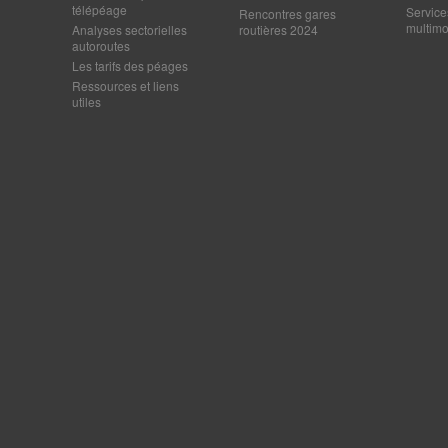
télépéage
Service
Rencontres gares
multim
Analyses sectorielles
routières 2024
autoroutes
Les tarifs des péages
Ressources et liens
utiles