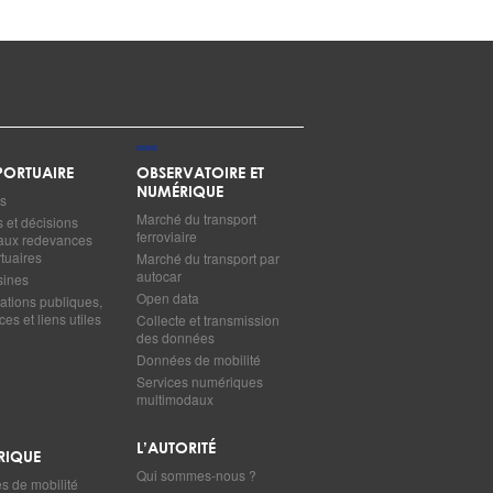
ORTUAIRE
OBSERVATOIRE ET
NUMÉRIQUE
s
Marché du transport
s et décisions
ferroviaire
s aux redevances
tuaires
Marché du transport par
autocar
sines
Open data
ations publiques,
es et liens utiles
Collecte et transmission
des données
Données de mobilité
Services numériques
multimodaux
L’AUTORITÉ
RIQUE
Qui sommes-nous ?
 de mobilité