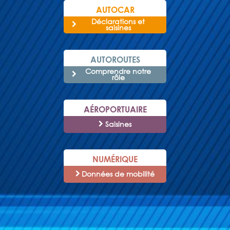
AUTOCAR
Déclarations et
saisines
AUTOROUTES
Comprendre notre
rôle
AÉROPORTUAIRE
Saisines
NUMÉRIQUE
Données de mobilité