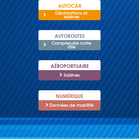
AUTOCAR
Déclarations et
saisines
AUTOROUTES
Comprendre notre
rôle
AÉROPORTUAIRE
Saisines
NUMÉRIQUE
Données de mobilité