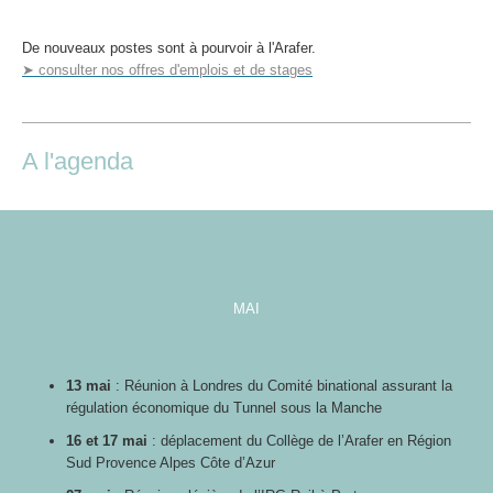
De nouveaux postes sont à pourvoir à l'Arafer.
➤ consulter nos offres d'emplois et de stages
A l'agenda
MAI
13 mai
: Réunion à Londres du Comité binational assurant la
régulation économique du Tunnel sous la Manche
16 et 17 mai
: déplacement du Collège de l’Arafer en Région
Sud Provence Alpes Côte d’Azur