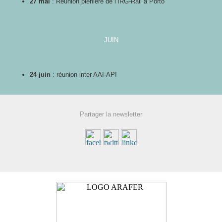
27 mai
: Réunion plénière de l’IRG-Rail à Porto
JUIN
24 juin
: réunion inter AAI-API
Partager la newsletter